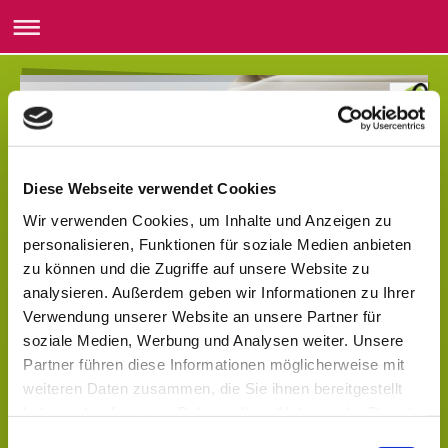
Heide-Apotheke Krauschwitz
Diese Webseite verwendet Cookies
Unsere Öffnungszeiten
Wir verwenden Cookies, um Inhalte und Anzeigen zu
personalisieren, Funktionen für soziale Medien anbieten
Wir haben für Sie an folgenden Tagen geöffnet:
zu können und die Zugriffe auf unsere Website zu
analysieren. Außerdem geben wir Informationen zu Ihrer
Verwendung unserer Website an unsere Partner für
Montag - Freitag 8:00 - 18:00 Uhr
soziale Medien, Werbung und Analysen weiter. Unsere
Partner führen diese Informationen möglicherweise mit
weiteren Daten zusammen, die Sie ihnen bereitgestellt
Sonnabend 8:00 - 11:00 Uhr
haben oder die sie im Rahmen Ihrer Nutzung der Dienste
gesammelt haben.
Einwilligungsauswahl