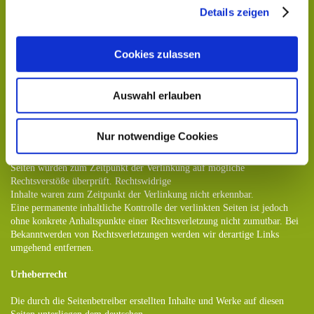
Kenntnis einer konkreten Rechtsverletzung möglich. Bei Bekanntwerden
Details zeigen
von entsprechenden
Rechtsverletzungen werden wir diese Inhalte umgehend entfernen.
Cookies zulassen
Haftung für Links
Unser Angebot enthält Links zu externen Websites Dritter, auf deren
Auswahl erlauben
Inhalte wir keinen Einfluss haben.
Deshalb können wir für diese fremden Inhalte auch keine Gewähr
übernehmen. Für die Inhalte der
Nur notwendige Cookies
verlinkten Seiten ist stets der jeweilige Anbieter oder Betreiber der Seiten
verantwortlich. Die verlinkten
Seiten wurden zum Zeitpunkt der Verlinkung auf mögliche
Rechtsverstöße überprüft. Rechtswidrige
Inhalte waren zum Zeitpunkt der Verlinkung nicht erkennbar.
Eine permanente inhaltliche Kontrolle der verlinkten Seiten ist jedoch
ohne konkrete Anhaltspunkte einer Rechtsverletzung nicht zumutbar. Bei
Bekanntwerden von Rechtsverletzungen werden wir derartige Links
umgehend entfernen.
Urheberrecht
Die durch die Seitenbetreiber erstellten Inhalte und Werke auf diesen