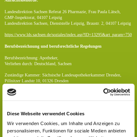
Aufsichtsbehörde:
Landesdirektion Sachsen Referat 26 Pharmazie, Frau Paula Lätsch,
GMP-Inspektorat, 04107 Leipzig
Landesdirektion Sachsen, Dienststelle Leipzig, Braustr. 2, 04107 Leipzig
https://www.lds.sachsen.de/soziales/index.asp?ID=13295&art_param=750
Berufsbezeichnung und berufsrechtliche Regelungen
Berufsbezeichnung: Apotheker
,
Verliehen durch: Deutschland, Sachsen
Zuständige Kammer: Sächsische Landesapothekerkammer Dresden,
Pillnitzer Landstr.10, 01326 Dresden
Es gelten folgende berufsrechtliche Regelungen: Berufsordnung der
Sächsischen
Landesapothekerkammer Dresden, Regelungen einsehbar unter:
https://www.slak.de/kammer/rechtsgrundlagen/
Diese Webseite verwendet Cookies
Angaben zur Berufshaftpflichtversicherung
Wir verwenden Cookies, um Inhalte und Anzeigen zu
personalisieren, Funktionen für soziale Medien anbieten
Name und Sitz des Versicherers: