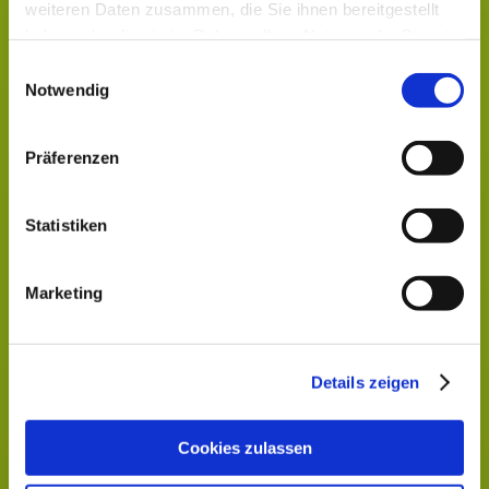
weiteren Daten zusammen, die Sie ihnen bereitgestellt
Notdienst
haben oder die sie im Rahmen Ihrer Nutzung der Dienste
Kontakt
gesammelt haben.
Einwilligungsauswahl
Impressum
Notwendig
Datenschutz
Präferenzen
Hier finden Sie uns
Statistiken
Heide-Apotheke e.K.
Geschwister-Scholl-Str. 5
Marketing
02957 Krauschwitz
Geschäftszeiten:
Montag - Freitag 8:00 - 18:00 Uhr
Details zeigen
Samstag 8:00 - 11:00 Uhr
Cookies zulassen
Kontakt